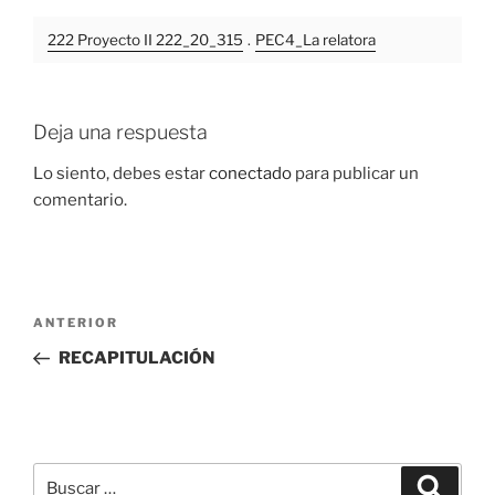
222 Proyecto II 222_20_315
.
PEC4_La relatora
Deja una respuesta
Lo siento, debes estar
conectado
para publicar un
comentario.
Navegación
Entrada
ANTERIOR
de
anterior:
RECAPITULACIÓN
entradas
Buscar
Buscar