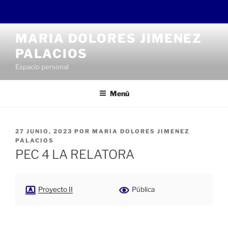
Saltar
MARIA DOLORES JIMENEZ
al
PALACIOS
contenido
Espacio personal
Menú
PUBLICADO
27 JUNIO, 2023
POR
MARIA DOLORES JIMENEZ
EL
PALACIOS
PEC 4 LA RELATORA
Proyecto II
Pública