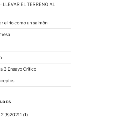
2 – LLEVAR EL TERRENO AL
r el río como un salmón
 mesa
o
a 3 Ensayo Crítico
ceptos
DADES
2 (6)
20211 (1)