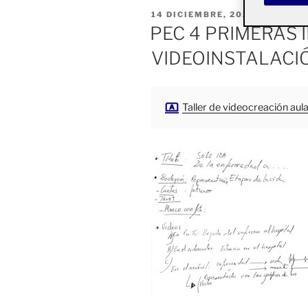
PUBLICADO
14 DICIEMBRE, 2021
EL
PEC 4 PRIMERAS 
VIDEOINSTALACI
Taller de videocreación aula