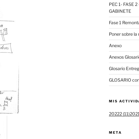
PEC 1- FASE 
GABINETE
Fase 1 Remonta
Poner sobre la
Anexo
Anexos Glosari
Glosario Entreg
GLOSARIO con
MIS ACTIVI
20222 (11)
2021
META