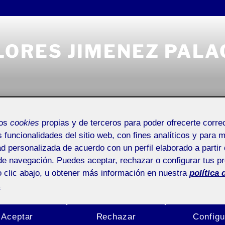
LORES JIMENEZ PALA
Universitat Oberta de Catalunya
Entrada de incidencias o 
mos
cookies
propias y de terceros para poder ofrecerte corr
s funcionalidades del sitio web, con fines analíticos y para 
ad personalizada de acuerdo con un perfil elaborado a partir 
de navegación. Puedes aceptar, rechazar o configurar tus p
 clic abajo, u obtener más información en nuestra
política 
.
Aceptar
Rechazar
Configu