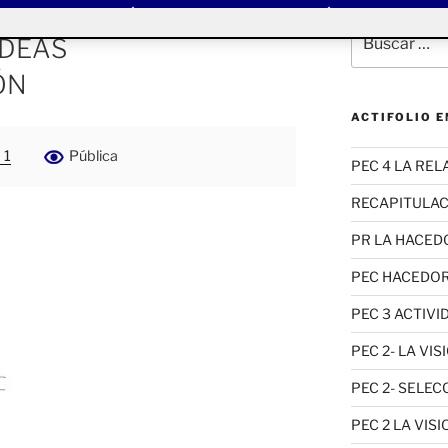
Buscar
IDEAS
por:
ÓN
ACTIFOLIO 
 1
Pública
PEC 4 LA RE
RECAPITULAC
PR LA HACED
PEC HACEDORA
PEC 3 ACTIVI
PEC 2- LA VI
PEC 2- SELE
PEC 2 LA VIS