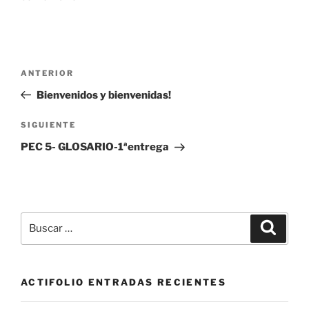
Navegación
Entrada
ANTERIOR
de
anterior:
Bienvenidos y bienvenidas!
entradas
Siguiente
SIGUIENTE
entrada
PEC 5- GLOSARIO-1ªentrega
Buscar
Buscar
por:
ACTIFOLIO ENTRADAS RECIENTES