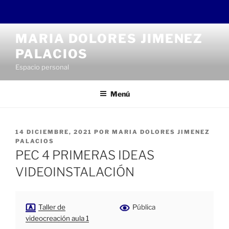
Saltar
MARIA DOLORES JIMENEZ
al
PALACIOS
contenido
Espacio personal
Menú
PUBLICADO
14 DICIEMBRE, 2021
POR
MARIA DOLORES JIMENEZ
EL
PALACIOS
PEC 4 PRIMERAS IDEAS
VIDEOINSTALACIÓN
Taller de
Pública
videocreación aula 1