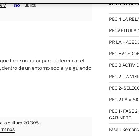
ACTIFOLIO 
e y
Pública
PEC 4 LA RE
RECAPITULAC
PR LA HACED
PEC HACEDORA
 que tiene un autor para determinar el
PEC 3 ACTIVI
, dentro de un entorno social y siguiendo
PEC 2- LA VI
PEC 2- SELE
PEC 2 LA VIS
PEC 1- FASE 
GABINETE
de la cultura 20.305
.
érminos
Fase 1 Remonta