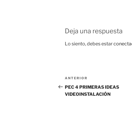
Deja una respuesta
Lo siento, debes estar
conecta
Navegación
Entrada
ANTERIOR
de
anterior:
PEC 4 PRIMERAS IDEAS
VIDEOINSTALACIÓN
entradas