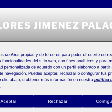
LORES JIMENEZ PALA
mos
cookies
propias y de terceros para poder ofrecerte corr
Universitat Oberta de Catalunya
Entrada de incidencias o 
s funcionalidades del sitio web, con fines analíticos y para 
ad personalizada de acuerdo con un perfil elaborado a partir 
de navegación. Puedes aceptar, rechazar o configurar tus p
 clic abajo, u obtener más información en nuestra
política 
.
LORES JIMENEZ PALACIOS
Buscar
1ªentrega
por:
Aceptar
Rechazar
Configu