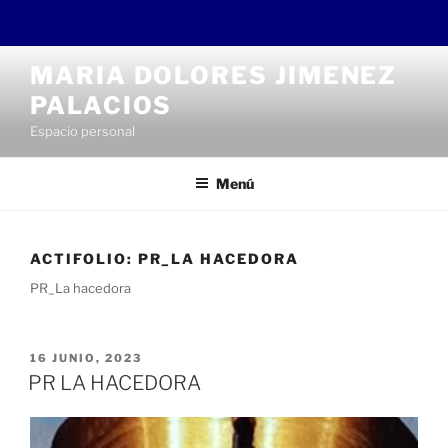
Saltar
MARIA DOLORES JIMENEZ
al
PALACIOS
contenido
Espacio personal
Menú
ACTIFOLIO:
PR_LA HACEDORA
PR_La hacedora
PUBLICADO
16 JUNIO, 2023
EL
PR LA HACEDORA